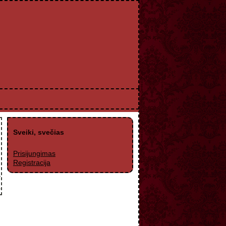
Sveiki, svečias
Prisijungimas
Registracija