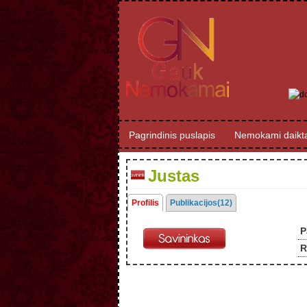
Pagrindinis puslapis
Nemokami daikta
Justas
Profilis
Publikacijos(12)
P
R