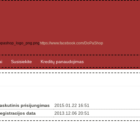
https://www.facebook.com/DoPaShop
i
Susisiekite
Kreditų panaudojimas
askutinis prisijungimas
2015.01.22 16:51
egistracijos data
2013.12.06 20:51