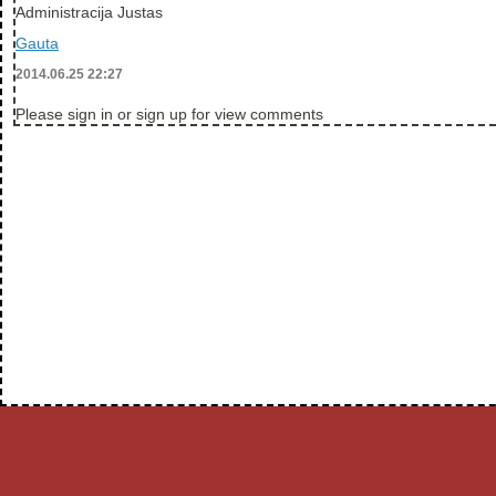
Administracija Justas
Gauta
2014.06.25 22:27
Please sign in or sign up for view comments