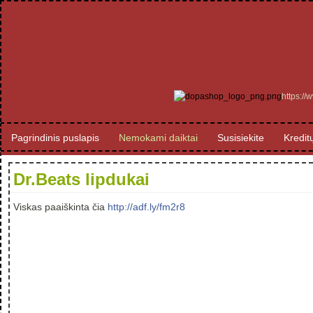
https:/
Pagrindinis puslapis
Nemokami daiktai
Susisiekite
Kredit
Dr.Beats lipdukai
Viskas paaiškinta čia
http://adf.ly/fm2r8